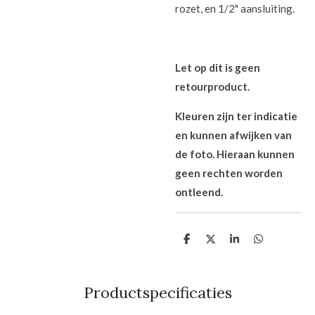
rozet, en 1/2" aansluiting.
Let op dit is geen
retourproduct.
Kleuren zijn ter indicatie
en kunnen afwijken van
de foto. Hieraan kunnen
geen rechten worden
ontleend.
D
D
S
D
e
e
h
e
l
e
a
l
e
l
r
e
n
e
n
Productspecificaties