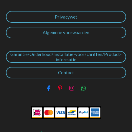
Privacywet
Algemene voorwaarden
Garantie/Onderhoud/Installatie-voorschriften/Product-
informatie
Contact
F
P
I
W
a
i
n
h
c
n
s
a
e
t
t
t
b
e
a
s
o
r
g
A
o
e
r
p
k
s
a
p