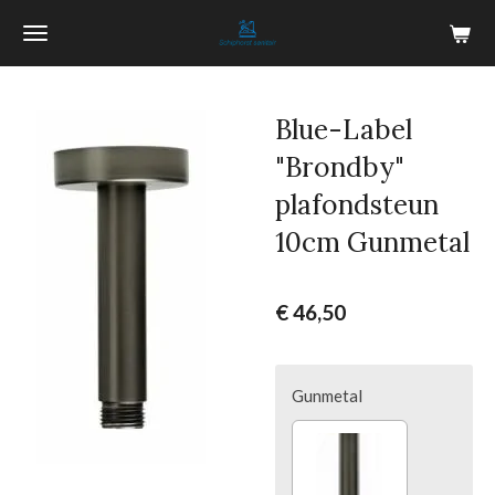
Ga
direct
naar
de
Blue-Label
hoofdinhoud
"Brondby"
plafondsteun
10cm Gunmetal
€ 46,50
Gunmetal