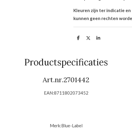
Kleuren zijn ter indicatie e
kunnen geen rechten worde
D
D
S
e
e
h
l
e
a
e
l
r
n
e
Productspecificaties
Art.nr.
2701442
EAN:8711802073452
Merk:Blue-Label