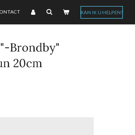
ONTACT
KAN IK U HELPEN?
 "-Brondby"
eun 20cm