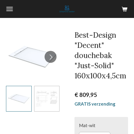
Ga
direct
naar
de
Best-Design
hoofdinhoud
"Decent"
douchebak
"Just-Solid"
160x100x4,5cm
€ 809,95
GRATIS verzending
Mat-wit