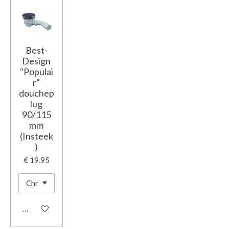
Best-
Design
"Populai
r"
douchep
lug
90/115
mm
(Insteek
)
€ 19,95
In winkelwagen