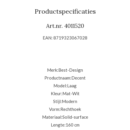
e
l
r
e
n
e
n
Productspecificaties
Art.nr. 4011520
EAN: 8719323067028
Merk:
Best-Design
Productnaam:
Decent
Model:
Laag
Kleur:
Mat-Wit
Stijl:
Modern
Vorm:
Rechthoek
Materiaal:
Solid-surface
Lengte:
160 cm