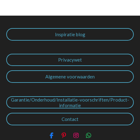
Inspiratie blog
Privacywet
Algemene voorwaarden
Garantie/Onderhoud/Installatie-voorschriften/Product-
informatie
Contact
F
P
I
W