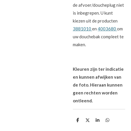
de afvoer/doucheplug niet
is inbegrepen. U kunt
kiezen uit de producten
3881010
en
4003680
om
uw douchebak compleet te
maken.
Kleuren zijn ter indicatie
en kunnen afwijken van
de foto. Hieraan kunnen
geen rechten worden
ontleend.
D
D
S
D
e
e
h
e
l
e
a
l