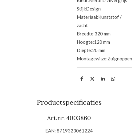
Kleur:
Metalic-zilvergrijs
Stijl:
Design
Materiaal:
Kunststof /
zacht
Breedte:
320 mm
Hoogte:
120 mm
Diepte:
20 mm
Montagewijze:
Zuignoppen
D
D
S
D
e
e
h
e
l
e
a
l
e
l
r
e
n
e
n
Productspecificaties
Art.nr. 4003860
EAN: 8719323061224