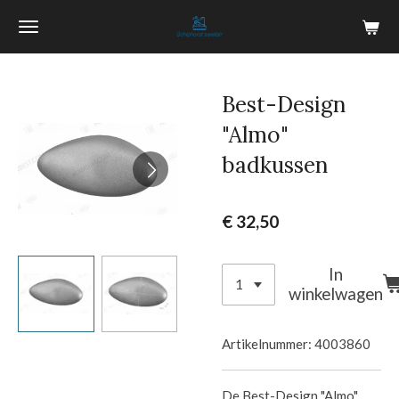
Ga
direct
naar
de
Best-Design
hoofdinhoud
"Almo"
badkussen
€ 32,50
In
winkelwagen
Artikelnummer:
4003860
De Best-Design "Almo"