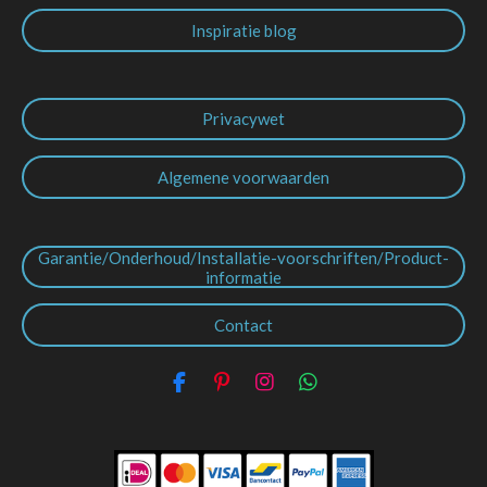
Inspiratie blog
Privacywet
Algemene voorwaarden
Garantie/Onderhoud/Installatie-voorschriften/Product-
informatie
Contact
F
P
I
W
a
i
n
h
c
n
s
a
e
t
t
t
b
e
a
s