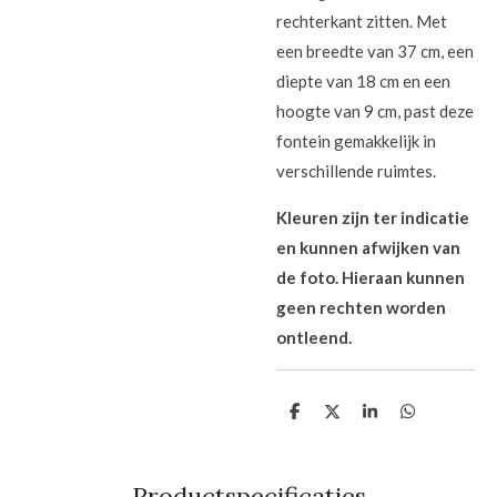
rechterkant zitten. Met
een breedte van 37 cm, een
diepte van 18 cm en een
hoogte van 9 cm, past deze
fontein gemakkelijk in
verschillende ruimtes.
Kleuren zijn ter indicatie
en kunnen afwijken van
de foto. Hieraan kunnen
geen rechten worden
ontleend.
D
D
S
D
e
e
h
e
l
e
a
l
e
l
r
e
n
e
n
Productspecificaties