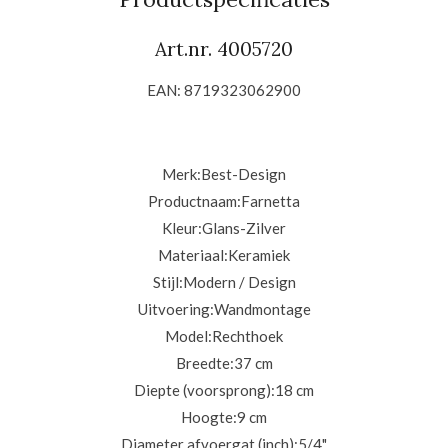
Art.nr. 4005720
EAN: 8719323062900
Merk:
Best-Design
Productnaam:
Farnetta
Kleur:
Glans-Zilver
Materiaal:
Keramiek
Stijl:
Modern / Design
Uitvoering:
Wandmontage
Model:
Rechthoek
Breedte:
37 cm
Diepte (voorsprong):
18 cm
Hoogte:
9 cm
Diameter afvoergat (inch):
5/4"