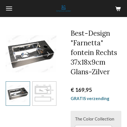
Ga
direct
naar
de
Best-Design
hoofdinhoud
"Farnetta"
fontein Rechts
37x18x9cm
Glans-Zilver
€ 169,95
GRATIS verzending
The Color Collection