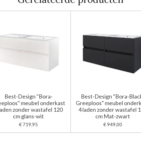
Best-Design "Bora-
Best-Design "Bora-Blac
eploos" meubel onderkast
Greeploos" meubel onder
laden zonder wastafel 120
4 laden zonder wastafel 
cm glans-wit
cm Mat-zwart
€ 719,95
€ 949,00