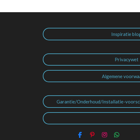
Inspiratie blo
Privacywet
Algemene voorwa
Garantie/Onderhoud/Installatie-voorsc
F
P
I
W