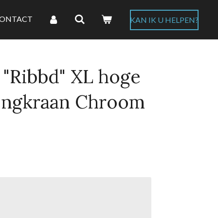
ONTACT
KAN IK U HELPEN?
"Ribbd" XL hoge
engkraan Chroom