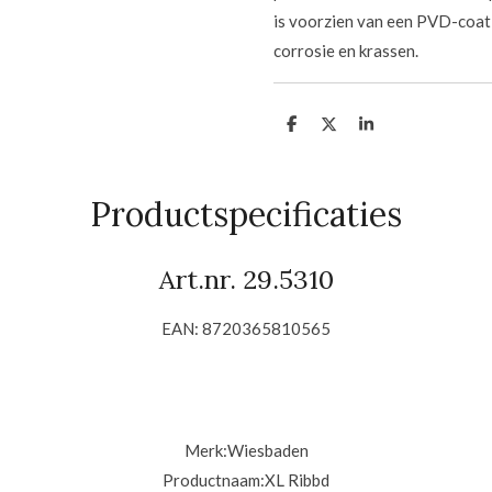
is voorzien van een PVD-coati
corrosie en krassen.
D
D
S
e
e
h
l
e
a
e
l
r
n
e
Productspecificaties
Art.nr. 29.5310
EAN: 8720365810565
Merk:
Wiesbaden
Productnaam:XL Ribbd