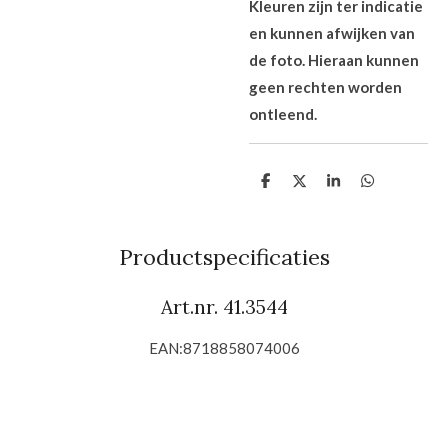
Kleuren zijn ter indicatie
en kunnen afwijken van
de foto. Hieraan kunnen
geen rechten worden
ontleend.
D
D
S
D
e
e
h
e
l
e
a
l
e
l
r
e
n
e
n
Productspecificaties
Art.nr. 41.3544
EAN:8718858074006