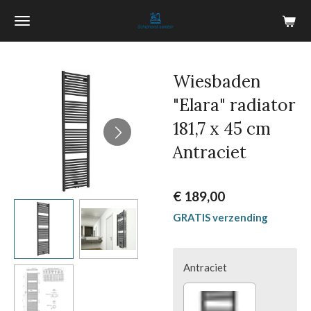
Ga
direct
naar
de
Wiesbaden
hoofdinhoud
"Elara" radiator
181,7 x 45 cm
Antraciet
€ 189,00
GRATIS verzending
Antraciet