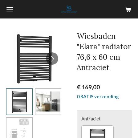
Ga
direct
naar
de
Wiesbaden
hoofdinhoud
"Elara" radiator
76,6 x 60 cm
Antraciet
€ 169,00
GRATIS verzending
Antraciet