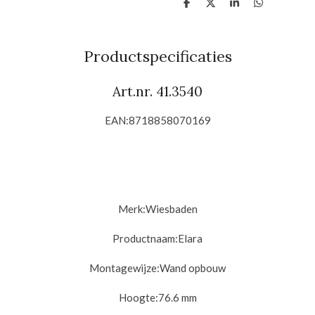
D
D
S
D
e
e
h
e
l
e
a
l
e
l
r
e
n
e
n
Productspecificaties
Art.nr. 41.3540
EAN:8718858070169
Merk:
Wiesbaden
Productnaam:
Elara
Montagewijze:
Wand opbouw
Hoogte:76.6
mm