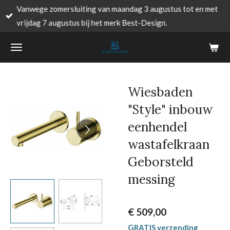
Vanwege zomersluiting van maandag 3 augustus tot en met
Ga
vrijdag 7 augustus bij het merk Best-Design.
direct
naar
de
hoofdinhoud
Wiesbaden
"Style" inbouw
eenhendel
wastafelkraan
Geborsteld
messing
€ 509,00
GRATIS verzending