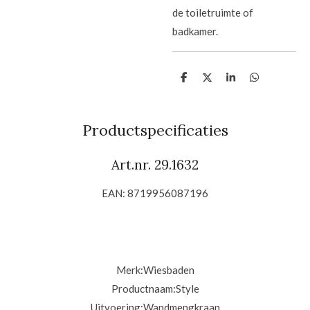
de toiletruimte of
badkamer.
D
D
S
D
e
e
h
e
l
e
a
l
e
l
r
e
n
e
n
Productspecificaties
Art.nr. 29.1632
EAN: 8719956087196
Merk:
Wiesbaden
Productnaam:
Style
Uitvoering:
Wandmengkraan