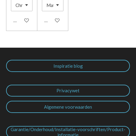
In winkelwagen
In winkelwagen
Inspiratie blog
Privacywet
Algemene voorwaarden
Garantie/Onderhoud/Installatie-voorschriften/Product-
informatie