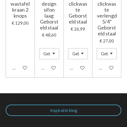
wastafel
design
clickwas
clickwas
kraan 2
sifon
te
te
knops
laag
Geborst
verlengd
Geborst
eld staal
5/4"
€ 129,00
eld staal
Geborst
€ 26,99
eld staal
€ 48,60
€ 27,00
In winkelwagen
In winkelwagen
In winkelwagen
In winkelwage
Inspiratie blog