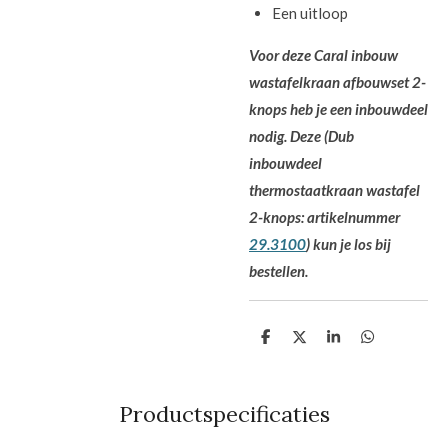
Een uitloop
Voor deze Caral inbouw
wastafelkraan afbouwset 2-
knops heb je een inbouwdeel
nodig. Deze (Dub
inbouwdeel
thermostaatkraan wastafel
2-knops: artikelnummer
29.3100
) kun je los bij
bestellen.
D
D
S
D
e
e
h
e
l
e
a
l
e
l
r
e
n
e
n
Productspecificaties