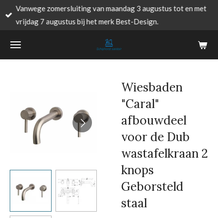
Vanwege zomersluiting van maandag 3 augustus tot en met
Ga
vrijdag 7 augustus bij het merk Best-Design.
direct
naar
de
hoofdinhoud
Wiesbaden
"Caral"
afbouwdeel
voor de Dub
wastafelkraan 2
knops
Geborsteld
staal