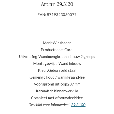
Art.nr. 29.3120
EAN: 8719323030077
Merk:
Wiesbaden
Productnaam:
Caral
Uitvoering:
Wandmengkraan inbouw 2 greeps
Montagewijze:
Wand inbouw
Kleur:Geborsteld staal
Gemengd koud / warm kraan:Nee
Voorsprong uitloop207 mm
Keramisch binnenwerk:
Ja
Compleet met afbouwdeel:Nee
Geschikt voor inbouwdeel:
29.3100