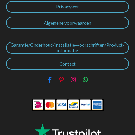
Privacywet
Algemene voorwaarden
Garantie/Onderhoud/Installatie-voorschriften/Product-
informatie
Contact
F
P
I
W
a
i
n
h
c
n
s
a
e
t
t
t
b
e
a
s
o
r
g
A
o
e
r
p
k
s
a
p
t
m