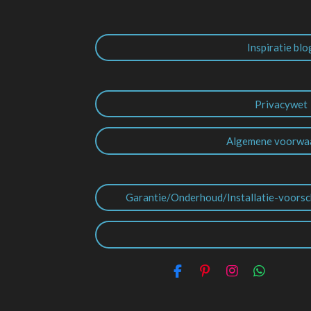
Inspiratie blo
Privacywet
Algemene voorwa
Garantie/Onderhoud/Installatie-voorsc
F
P
I
W
a
i
n
h
c
n
s
a