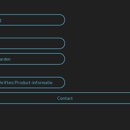
g
arden
hriften/Product-informatie
Contact