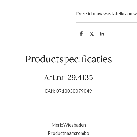
Deze inbouw wastafelkraan wo
D
D
S
e
e
h
l
e
a
e
l
r
n
e
Productspecificaties
Art.nr. 29.4135
EAN: 8718858079049
Merk:
Wiesbaden
Productnaam:
rombo