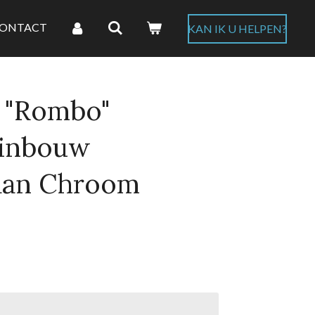
ONTACT
KAN IK U HELPEN?
 "Rombo"
 inbouw
aan Chroom