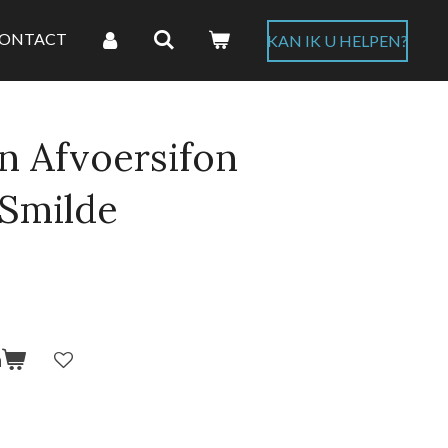
ONTACT
KAN IK U HELPEN?
n Afvoersifon
 Smilde
n