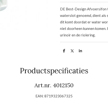
DE Best-Design Afvoersifon tb
waterslot genoemd, dient als 
dit komt doordat er water wor
niet doorheen kunnen komen. E
urinoir en de riolering.
D
D
S
e
e
h
l
e
a
e
l
r
n
e
Productspecificaties
Art.nr. 4012150
EAN: 8719323067325