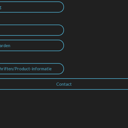
g
arden
hriften/Product-informatie
Contact