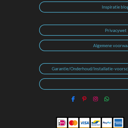
Inspiratie blo
Privacywet
Algemene voorwa
Garantie/Onderhoud/Installatie-voorsc
F
P
I
W
a
i
n
h
c
n
s
a
e
t
t
t
b
e
a
s
o
r
g
A