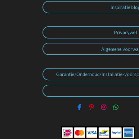
Inspiratie blo
Privacywet
Algemene voorwa
Garantie/Onderhoud/Installatie-voorsc
F
P
I
W
a
i
n
h
c
n
s
a
e
t
t
t
b
e
a
s
o
r
g
A