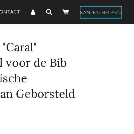
ONTACT
KAN IK U HELPEN?
"Caral"
 voor de Bib
ische
an Geborsteld