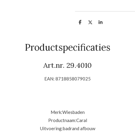
D
D
S
e
e
h
l
e
a
e
l
r
n
e
Productspecificaties
Art.nr. 29.4010
EAN: 8718858079025
Merk:
Wiesbaden
Productnaam:Caral
Uitvoering:
badrand afbouw