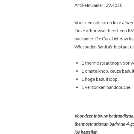
Artikelnummer:
29.4010
Voor een unieke en luxe afwer
Deze afbouwset heeft een RVS 
badkamer. De Caral inbouw b
Wiesbaden Sanitair bestaat ui
1 thermostaatknop voor w
1 omstelknop, keuze badui
1 hoge baduitloop;
1 verzonken handdouche.
Voor deze inbouw badrandkraan
thermostaatkraan badrand 4-ga
los bestellen.