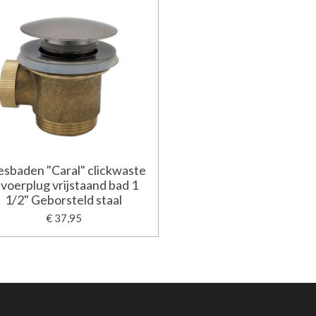
sbaden "Caral" clickwaste
fvoerplug vrijstaand bad 1
1/2" Geborsteld staal
€ 37,95