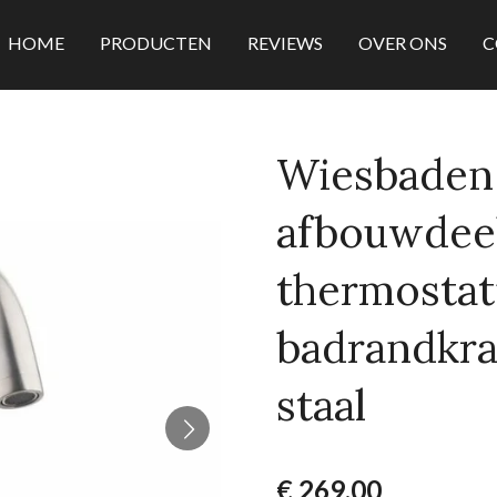
HOME
PRODUCTEN
REVIEWS
OVER ONS
C
Wiesbaden 
afbouwdeel
thermostat
badrandkra
staal
€ 269,00