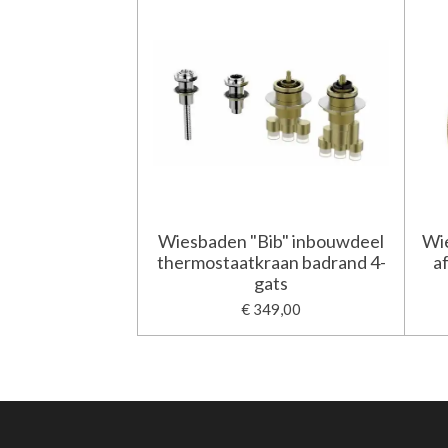
Wiesbaden "Bib" inbouwdeel
Wie
thermostaatkraan badrand 4-
a
gats
€ 349,00