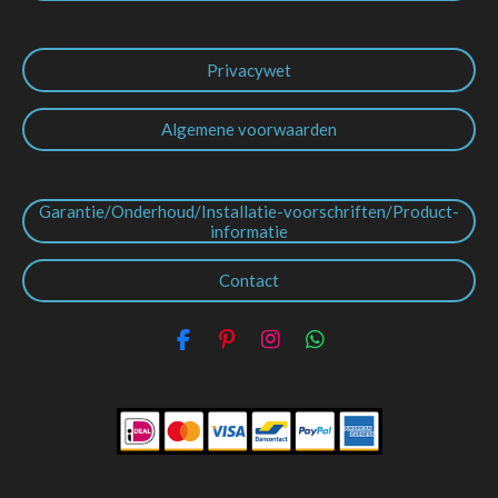
Privacywet
Algemene voorwaarden
Garantie/Onderhoud/Installatie-voorschriften/Product-
informatie
Contact
F
P
I
W
a
i
n
h
c
n
s
a
e
t
t
t
b
e
a
s
o
r
g
A
o
e
r
p
k
s
a
p