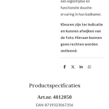
een eigentijdse en
functionele douche-
ervaring in hun badkamer.
Kleuren zijn ter indicatie
en kunnen afwijken van
de foto. Hieraan kunnen
geen rechten worden
ontleend.
D
D
S
D
e
e
h
e
l
e
a
l
e
l
r
e
n
e
n
Productspecificaties
Art.nr. 4012050
EAN: 8719323067356