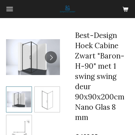
Ga
direct
naar
de
Best-Design
hoofdinhoud
Hoek Cabine
Zwart "Baron-
H-90" met 1
swing swing
deur
90x90x200cm
Nano Glas 8
mm