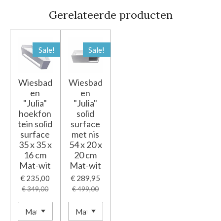
Gerelateerde producten
Sale!
Sale!
Wiesbad
Wiesbad
en
en
"Julia"
"Julia"
hoekfon
solid
tein solid
surface
surface
met nis
35 x 35 x
54 x 20 x
16 cm
20 cm
Mat-wit
Mat-wit
€ 235,00
€ 289,95
€ 349,00
€ 499,00