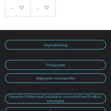
In winkelwagen
In winkelwagen
Inspiratie blog
Privacywet
Algemene voorwaarden
Garantie/Onderhoud/Installatie-voorschriften/Product-
informatie