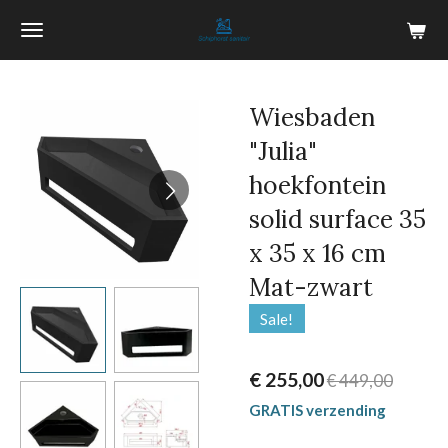
Ga
direct
naar
de
Wiesbaden
hoofdinhoud
"Julia"
hoekfontein
solid surface 35
x 35 x 16 cm
Mat-zwart
Sale!
€ 255,00
€ 449,00
GRATIS verzending