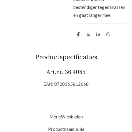
bestendiger tegen krassen
en gaat langer mee.
D
D
S
D
e
e
h
e
l
e
a
l
e
l
r
e
n
e
n
Productspecificaties
Art.nr. 36.4085
EAN: 8720365812668
Merk:
Wiesbaden
Productnaam:
Julia