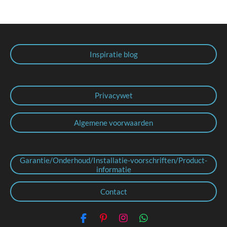
Inspiratie blog
Privacywet
Algemene voorwaarden
Garantie/Onderhoud/Installatie-voorschriften/Product-
informatie
Contact
F
P
I
W