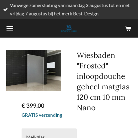
Vanwege zomersluiting van maandag 3 augustus tot en met
Ga
vrijdag 7 augustus bij het merk Best-Design.
direct
naar
de
hoofdinhoud
Wiesbaden
"Frosted"
inloopdouche
geheel matglas
120 cm 10 mm
€ 399,00
Nano
GRATIS verzending
Melkglas