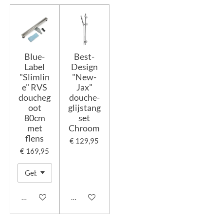
Blue-
Best-
Label
Design
"Slimlin
"New-
e" RVS
Jax"
doucheg
douche-
oot
glijstang
80cm
set
met
Chroom
flens
€ 129,95
€ 169,95
In winkelwagen
In winkelwagen