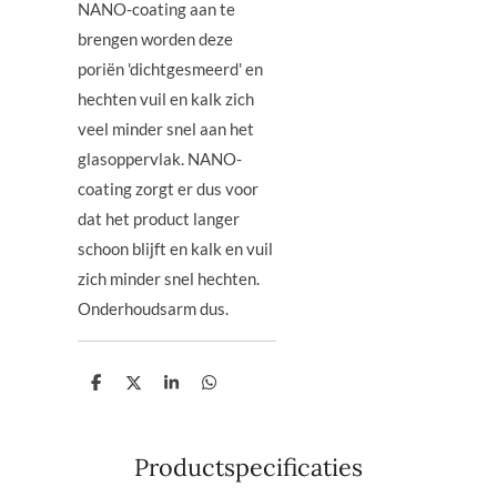
NANO-coating aan te
brengen worden deze
poriën 'dichtgesmeerd' en
hechten vuil en kalk zich
veel minder snel aan het
glasoppervlak. NANO-
coating zorgt er dus voor
dat het product langer
schoon blijft en kalk en vuil
zich minder snel hechten.
Onderhoudsarm dus.
D
D
S
D
e
e
h
e
l
e
a
l
e
l
r
e
n
e
n
Productspecificaties