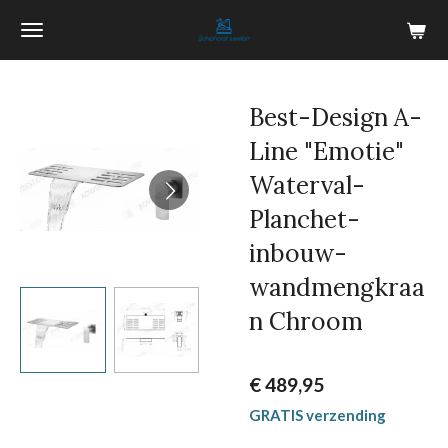
Ga
direct
naar
de
Best-Design A-
hoofdinhoud
Line "Emotie"
Waterval-
Planchet-
inbouw-
wandmengkraa
n Chroom
€ 489,95
GRATIS verzending