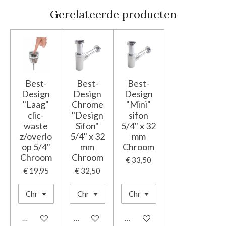
Gerelateerde producten
Best-
Best-
Best-
Design
Design
Design
"Laag"
Chrome
"Mini"
clic-
"Design
sifon
waste
Sifon"
5/4" x 32
z/overlo
5/4" x 32
mm
op 5/4"
mm
Chroom
Chroom
Chroom
€ 33,50
€ 19,95
€ 32,50
In winkelwagen
In winkelwagen
In winkelwagen