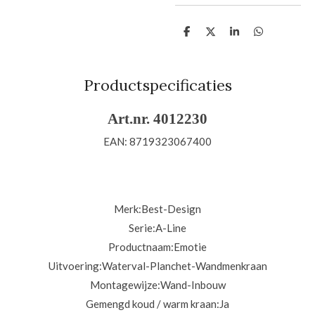
D
D
S
D
e
e
h
e
l
e
a
l
e
l
r
e
n
e
n
Productspecificaties
Art.nr. 4012230
EAN: 8719323067400
Merk:
Best-Design
Serie:
A-Line
Productnaam:
Emotie
Uitvoering:
Waterval-Planchet-Wandmenkraan
Montagewijze:
Wand-Inbouw
Gemengd koud / warm kraan:
Ja