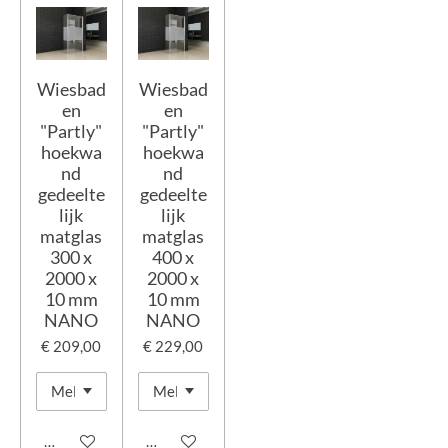
Wiesbad
Wiesbad
en
en
"Partly"
"Partly"
hoekwa
hoekwa
nd
nd
gedeelte
gedeelte
lijk
lijk
matglas
matglas
300 x
400 x
2000 x
2000 x
10 mm
10 mm
NANO
NANO
€ 209,00
€ 229,00
In winkelwagen
In winkelwagen