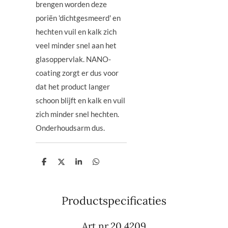
brengen worden deze
poriën 'dichtgesmeerd' en
hechten vuil en kalk zich
veel minder snel aan het
glasoppervlak. NANO-
coating zorgt er dus voor
dat het product langer
schoon blijft en kalk en vuil
zich minder snel hechten.
Onderhoudsarm dus.
D
D
S
D
e
e
h
e
l
e
a
l
e
l
r
e
n
e
n
Productspecificaties
Art.nr.20.4209