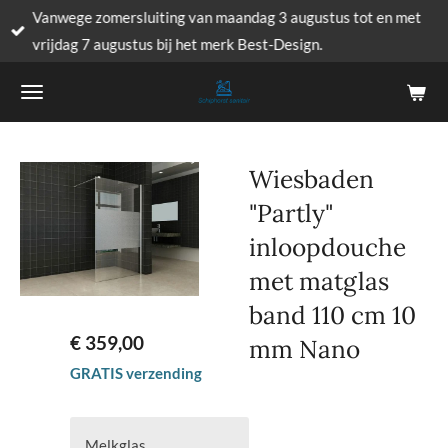
Vanwege zomersluiting van maandag 3 augustus tot en met
Ga
vrijdag 7 augustus bij het merk Best-Design.
direct
naar
de
hoofdinhoud
Wiesbaden
"Partly"
inloopdouche
met matglas
band 110 cm 10
€ 359,00
mm Nano
GRATIS verzending
Melkglas