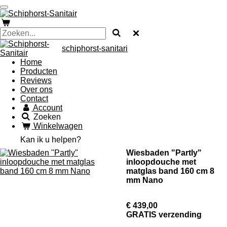
Ga
direct
naar
de
hoofdinhoud
schiphorst-sanitari
Home
Producten
Reviews
Over ons
Contact
Account
Zoeken
Winkelwagen
Kan ik u helpen?
Wiesbaden "Partly"
inloopdouche met
matglas band 160 cm 8
mm Nano
€ 439,00
GRATIS verzending