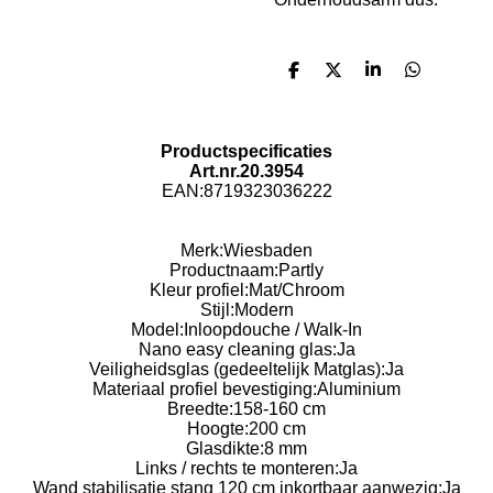
D
D
S
D
e
e
h
e
l
e
a
l
e
l
r
e
n
e
n
Productspecificaties
Art.nr.20.3954
EAN:
8719323036222
Merk:Wiesbaden
Productnaam:Partly
Kleur profiel:Mat/
Chroom
Stijl:
Modern
Model:
Inloopdouche / Walk-In
Nano easy cleaning glas:
Ja
Veiligheidsglas (gedeeltelijk Matglas):
Ja
Materiaal profiel bevestiging:
Aluminium
Breedte:15
8-160 cm
Hoogte:
200 cm
Glasdikte:8
mm
Links / rechts te monteren:
Ja
Wand stabilisatie stang 120 cm inkortbaar aanwezig:
Ja