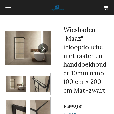
Ga
direct
naar
de
Wiesbaden
hoofdinhoud
"Maaz"
inloopdouche
met raster en
handdoekhoud
er 10mm nano
100 cm x 200
cm Mat-zwart
€ 499,00