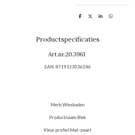
D
D
S
D
e
e
h
e
l
e
a
l
e
l
r
e
n
e
n
Productspecificaties
Art.nr.20.3961
EAN: 8719323036246
Merk:Wiesbaden
Productnaam:Blek
Kleur profiel:Mat-zwart