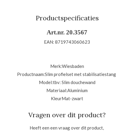
e
e
h
e
l
e
a
l
e
l
r
e
n
e
n
Productspecificaties
Art.nr. 20.3567
EAN: 8719743060623
Merk:
Wiesbaden
Productnaam:Slim profielset met stabilisatiestang
Model:
tbv: Slim douchewand
Materiaal:A
luminium
KleurMat-zwart
Vragen over dit product?
Heeft een een vraag over dit product,