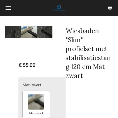
Ga
direct
naar
de
Wiesbaden
hoofdinhoud
"Slim"
profielset met
stabilisatiestan
€ 55,00
g 120 cm Mat-
zwart
Mat-zwart
Mat-zwart