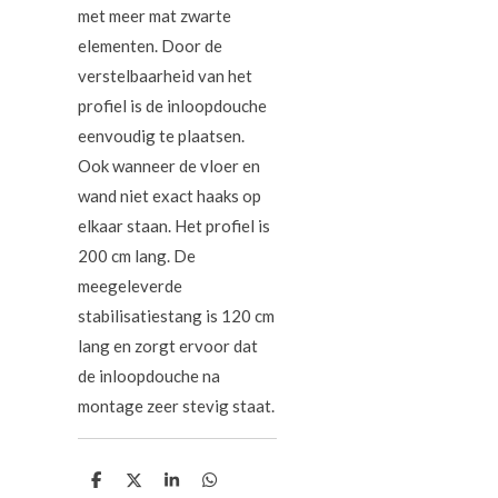
met meer mat zwarte
elementen. Door de
verstelbaarheid van het
profiel is de inloopdouche
eenvoudig te plaatsen.
Ook wanneer de vloer en
wand niet exact haaks op
elkaar staan. Het profiel is
200 cm lang. De
meegeleverde
stabilisatiestang is 120 cm
lang en zorgt ervoor dat
de inloopdouche na
montage zeer stevig staat.
D
D
S
D