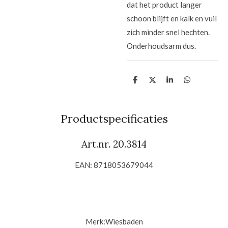
dat het product langer
schoon blijft en kalk en vuil
zich minder snel hechten.
Onderhoudsarm dus.
D
D
S
D
e
e
h
e
l
e
a
l
e
l
r
e
n
e
n
Productspecificaties
Art.nr. 20.3814
EAN: 8718053679044
Merk:
Wiesbaden