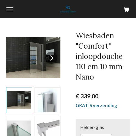
Ga
direct
naar
de
Wiesbaden
hoofdinhoud
"Comfort"
inloopdouche
110 cm 10 mm
Nano
€ 339,00
GRATIS verzending
Helder-glas