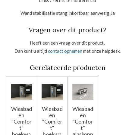
Links / rechts te monteren:
Ja
Wand stabilisatie stang inkortbaar aanwezig:
Ja
Vragen over dit product?
Heeft een een vraag over dit product,
Dan kunt u altijd
contact opnemen
met onze helpdesk.
Gerelateerde producten
Wiesbad
Wiesbad
Wiesbad
en
en
en
"Comfor
"Comfor
"Comfor
t"
t"
t"
hoekwa
hoekwa
glaskopp