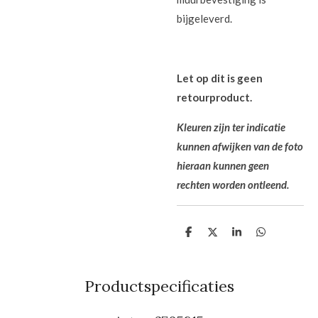
bijgeleverd.
Let op dit is geen
retourproduct.
Kleuren zijn ter indicatie
kunnen afwijken van de foto
hieraan kunnen
geen
rechten worden ontleend.
D
D
S
D
e
e
h
e
l
e
a
l
e
l
r
e
n
e
n
Productspecificaties