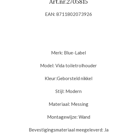
Art.nr.
2705815
EAN:
8711802073926
Merk: Blue-Label
Model: Vida t
oiletrolhouder
Kleur:Geborsteld nikkel
Stijl:
Modern
Materiaal: M
essing
Montagewijze:
Wand
Bevestigingsmateriaal meegeleverd:
Ja