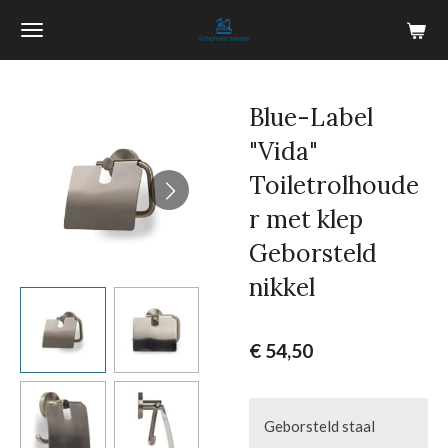
Ga
direct
naar
de
Blue-Label
hoofdinhoud
"Vida"
Toiletrolhoude
r met klep
Geborsteld
nikkel
€ 54,50
Geborsteld staal