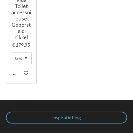
Toilet
accessoi
res set
Geborst
eld
nikkel
€ 179,95
In winkelwagen
Inspiratie blog