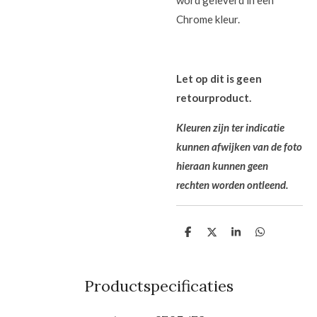
word geleverd in een
Chrome kleur.
Let op dit is geen
retourproduct.
Kleuren zijn ter indicatie
kunnen afwijken van de foto
hieraan kunnen
geen
rechten worden ontleend.
D
D
S
D
e
e
h
e
l
e
a
l
e
l
r
e
n
e
n
Productspecificaties