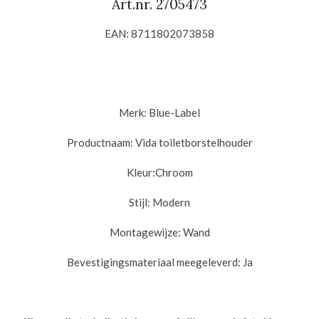
Art.nr.
2705473
EAN:
8711802073858
Merk: Blue-Label
Productnaam: Vida t
oiletborstelhouder
Kleur:Chroom
Stijl:
Modern
Montagewijze:
Wand
Bevestigingsmateriaal meegeleverd:
Ja