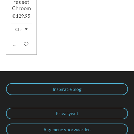
res set
Chroom
€ 129,95
In winkelwagen
Inspiratie blog
Privacywet
Algemene voorwaarden