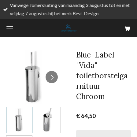
Vanwege zomersluiting van maandag 3 augustus tot en met
Ga
vrijdag 7 augustus bij het merk Best-Design.
direct
naar
de
hoofdinhoud
Blue-Label
"Vida"
toiletborstelga
rnituur
Chroom
€ 64,50