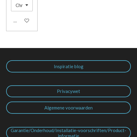
In winkelwagen
Inspiratie blog
Privacywet
Algemene voorwaarden
Garantie/Onderhoud/Installatie-voorschriften/Product-
informatie