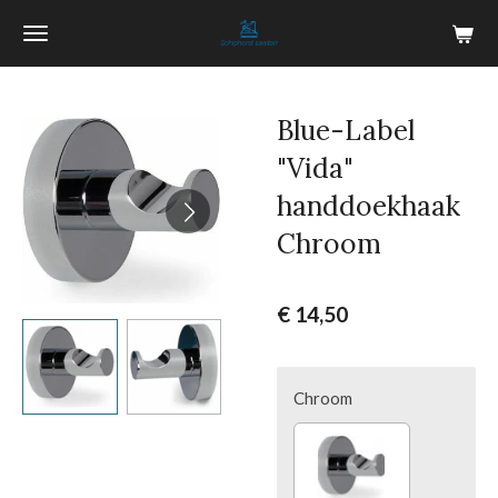
Ga
direct
naar
de
Blue-Label
hoofdinhoud
"Vida"
handdoekhaak
Chroom
€ 14,50
Chroom