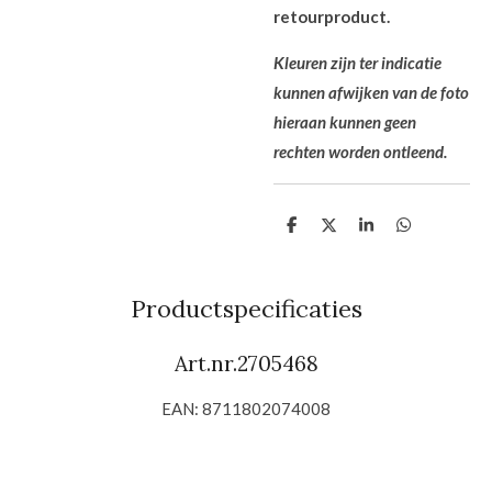
retourproduct.
Kleuren zijn ter indicatie
kunnen afwijken van de foto
hieraan kunnen
geen
rechten worden ontleend.
D
D
S
D
e
e
h
e
l
e
a
l
e
l
r
e
n
e
n
Productspecificaties
Art.nr.
2705468
EAN:
8711802074008