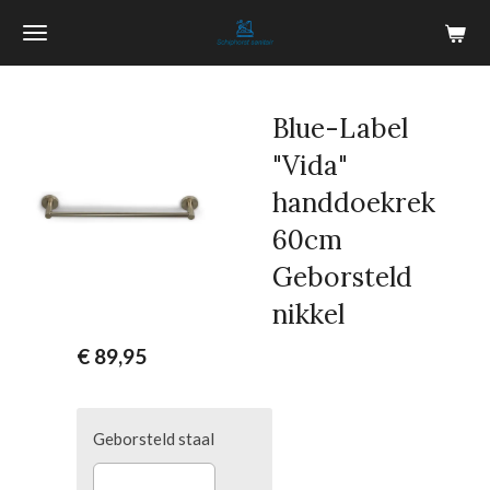
Ga
direct
naar
de
Blue-Label
hoofdinhoud
"Vida"
handdoekrek
60cm
Geborsteld
nikkel
€ 89,95
Geborsteld staal