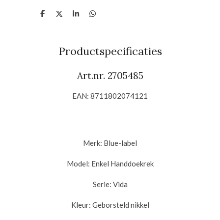
D
D
S
D
e
e
h
e
l
e
a
l
e
l
r
e
n
e
n
Productspecificaties
Art.nr.
2705485
EAN:
8711802074121
Merk: Blue-label
Model:
Enkel Handdoekrek
Serie:
Vida
Kleur: Geborsteld nikkel