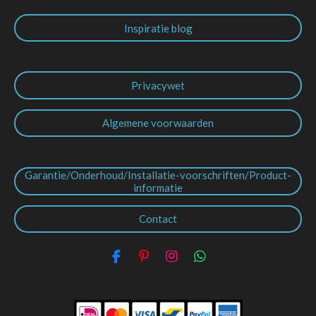
Inspiratie blog
Privacywet
Algemene voorwaarden
Garantie/Onderhoud/Installatie-voorschriften/Product-
informatie
Contact
F
P
I
W
a
i
n
h
c
n
s
a
e
t
t
t
b
e
a
s