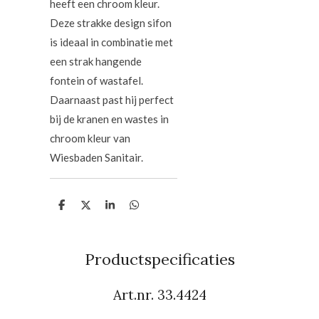
heeft een chroom kleur.
Deze strakke design sifon
is ideaal in combinatie met
een strak hangende
fontein of wastafel.
Daarnaast past hij perfect
bij de kranen en wastes in
chroom kleur van
Wiesbaden Sanitair.
D
D
S
D
e
e
h
e
l
e
a
l
e
l
r
e
n
e
n
Productspecificaties
Art.nr.
33.4424