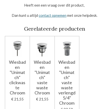
Heeft een een vraag over dit product,
Dan kunt u altijd
contact opnemen
met onze helpdesk.
Gerelateerde producten
Wiesbad
Wiesbad
Wiesbad
en
en
en
"Unimat
"Unimat
"Unimat
ch"
ch"
ch"
clickwas
vaste
vaste
te
waste
waste
Chroom
Chroom
verlengd
5/4"
€ 21,55
€ 21,55
Chroom