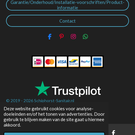
Garantie/Onderhoud/Installatie-voorschriften/Product-
informatie
Contact
F
P
I
W
a
i
n
h
c
n
s
a
e
t
t
t
b
e
a
s
o
r
g
A
o
e
r
p
k
s
a
p
t
m
© 2019 - 2026
Schiphorst-Sanitair.nl
Deze website gebruikt cookies voor analyse-
Powered by
JouwWeb
doeleinden en/of het tonen van advertenties. Door
gebruik te blijven maken van de site gaat u hiermee
akkoord.