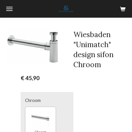
Ga
direct
naar
de
Wiesbaden
hoofdinhoud
"Unimatch"
design sifon
Chroom
€ 45,90
Chroom
Chroom