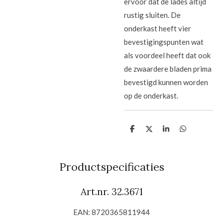
ervoor dat de lades altijd
rustig sluiten. De
onderkast heeft vier
bevestigingspunten wat
als voordeel heeft dat ook
de zwaardere bladen prima
bevestigd kunnen worden
op de onderkast.
D
D
S
D
e
e
h
e
l
e
a
l
e
l
r
e
n
e
n
Productspecificaties
Art.nr. 32.3671
EAN: 8720365811944