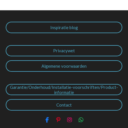
Inspiratie blog
Privacywet
Algemene voorwaarden
Garantie/Onderhoud/Installatie-voorschriften/Product-
informatie
Contact
F
P
I
W
a
i
n
h