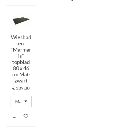
Wiesbad
en
"Marmar
is"
topblad
80 x 46
cm Mat-
zwart
€ 139,00
In winkelwagen