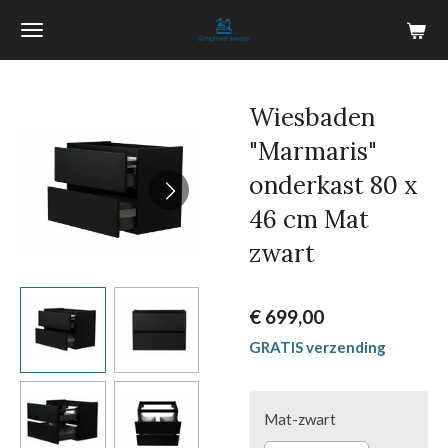
Ga
direct
naar
de
Wiesbaden
hoofdinhoud
"Marmaris"
onderkast 80 x
46 cm Mat
zwart
€ 699,00
GRATIS verzending
Mat-zwart