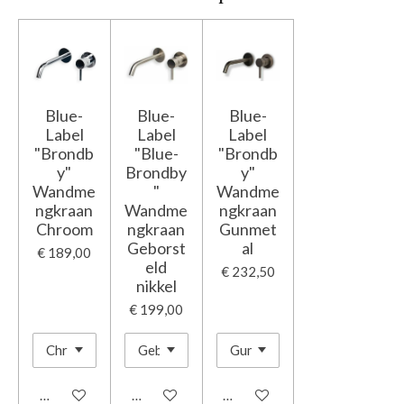
Blue-
Blue-
Blue-
Label
Label
Label
"Brondb
"Blue-
"Brondb
y"
Brondby
y"
Wandme
"
Wandme
ngkraan
Wandme
ngkraan
Chroom
ngkraan
Gunmet
Geborst
al
€ 189,00
eld
€ 232,50
nikkel
€ 199,00
In winkelwagen
In winkelwagen
In winkelwagen