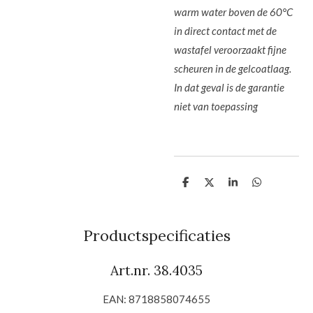
warm water boven de 60°C
in direct contact met de
wastafel veroorzaakt fijne
scheuren in de gelcoatlaag.
In dat geval is de garantie
niet van toepassing
D
D
S
D
e
e
h
e
l
e
a
l
e
l
r
e
n
e
n
Productspecificaties
Art.nr. 38.4035
EAN: 8718858074655