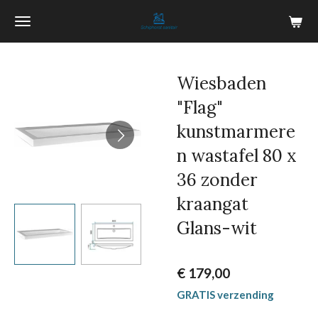
Ga
direct
naar
de
Wiesbaden
hoofdinhoud
"Flag"
kunstmarmere
n wastafel 80 x
36 zonder
kraangat
Glans-wit
€ 179,00
GRATIS verzending