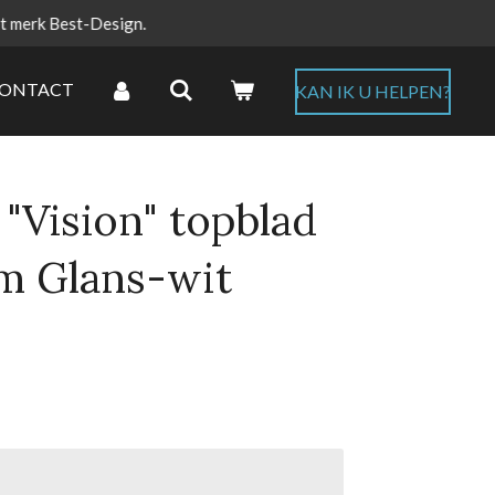
et merk Best-Design.
ONTACT
KAN IK U HELPEN?
"Vision" topblad
cm Glans-wit