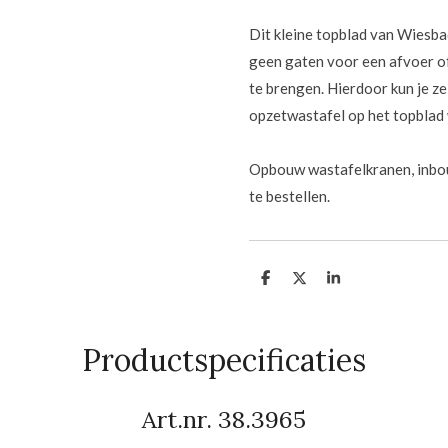
Dit kleine topblad van Wiesba
geen gaten voor een afvoer of 
te brengen. Hierdoor kun je z
opzetwastafel op het topblad 
Opbouw wastafelkranen, inbou
te bestellen.
D
D
S
e
e
h
l
e
a
e
l
r
n
e
Productspecificaties
Art.nr. 38.3965