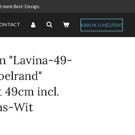
et merk Best-Design.
ONTACT
KAN IK U HELPEN?
n "Lavina-49-
oelrand"
 49cm incl.
ans-Wit