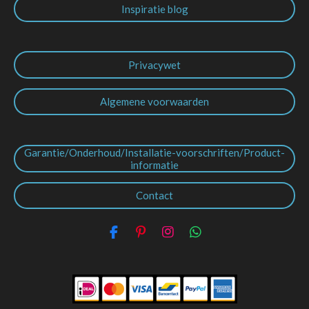
Inspiratie blog
Privacywet
Algemene voorwaarden
Garantie/Onderhoud/Installatie-voorschriften/Product-
informatie
Contact
F
P
I
W
a
i
n
h
c
n
s
a
e
t
t
t
b
e
a
s
o
r
g
A