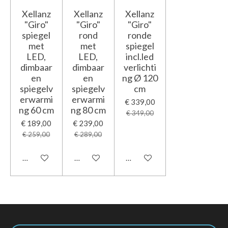
Xellanz
Xellanz
Xellanz
"Giro"
"Giro"
"Giro"
spiegel
rond
ronde
met
met
spiegel
LED,
LED,
incl.led
dimbaar
dimbaar
verlichti
en
en
ng Ø 120
spiegelv
spiegelv
cm
erwarmi
erwarmi
€ 339,00
ng 60 cm
ng 80 cm
€ 349,00
€ 189,00
€ 239,00
€ 259,00
€ 289,00
In winkelwagen
In winkelwagen
In winkelwagen