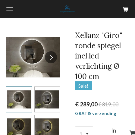
Ga
direct
naar
de
Xellanz "Giro"
hoofdinhoud
ronde spiegel
incl.led
verlichting Ø
100 cm
Sale!
€ 289,00
€ 319,00
GRATIS verzending
In