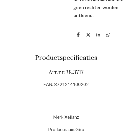
geen rechten worden
ontleend.
D
D
S
D
e
e
h
e
l
e
a
l
e
l
r
e
n
e
n
Productspecificaties
Art.nr.
38.3717
EAN: 8721214100202
Merk:
Xellanz
Productnaam:G
iro