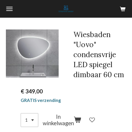
Ga
direct
naar
de
Wiesbaden
hoofdinhoud
"Uovo"
condensvrije
LED spiegel
dimbaar 60 cm
€ 349,00
GRATIS verzending
In
winkelwagen