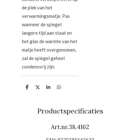
de plek van het
verwarmingsmatje. Pas
wanneer de spiegel
langere tijd aan staat en
het glas de warmte van het
matje heeft overgenomen,
zal de spiegel geheel
condensvrij zijn.
D
D
S
D
e
e
h
e
l
e
a
l
e
l
r
e
n
e
n
Productspecificaties
Art.nr.38.4162
EAN: 8720195543633