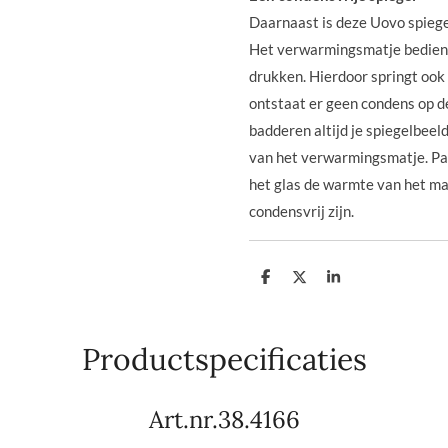
Daarnaast is deze Uovo spieg
Het verwarmingsmatje bedien j
drukken. Hierdoor springt ook
ontstaat er geen condens op de
badderen altijd je spiegelbeel
van het verwarmingsmatje. Pas
het glas de warmte van het ma
condensvrij zijn.
D
D
S
e
e
h
l
e
a
e
l
r
n
e
Productspecificaties
Art.nr.38.4166