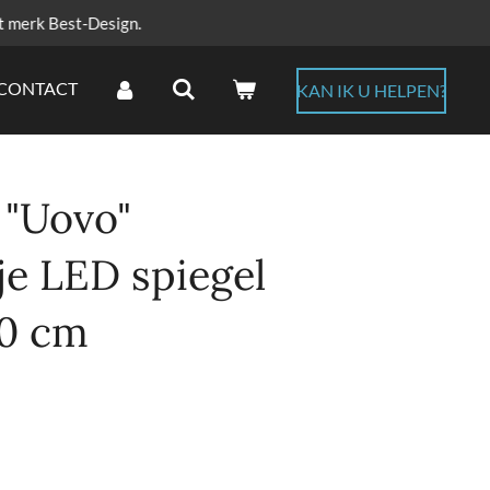
t merk Best-Design.
CONTACT
KAN IK U HELPEN?
 "Uovo"
je LED spiegel
00 cm