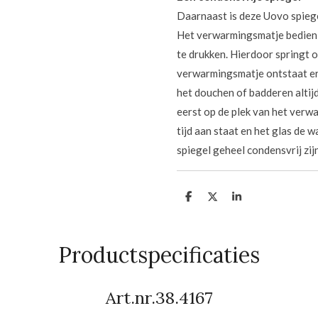
Daarnaast is deze Uovo spieg
Het verwarmingsmatje bedien j
te drukken. Hierdoor springt o
verwarmingsmatje ontstaat er 
het douchen of badderen altijd
eerst op de plek van het verw
tijd aan staat en het glas de 
spiegel geheel condensvrij zij
D
D
S
e
e
h
l
e
a
e
l
r
n
e
Productspecificaties
Art.nr.38.4167