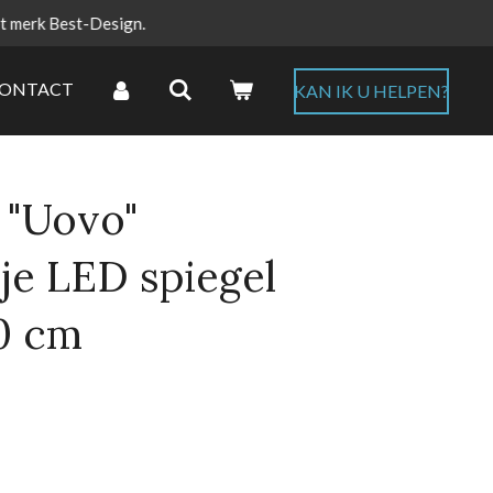
et merk Best-Design.
ONTACT
KAN IK U HELPEN?
 "Uovo"
je LED spiegel
0 cm