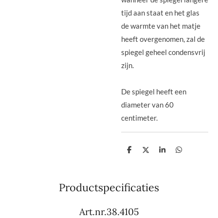
tijd aan staat en het glas
de warmte van het matje
heeft overgenomen, zal de
spiegel geheel condensvrij
zijn.
De spiegel heeft een
diameter van 60
centimeter.
D
D
S
D
e
e
h
e
l
e
a
l
e
l
r
e
n
e
n
Productspecificaties
Art.nr.38.4105