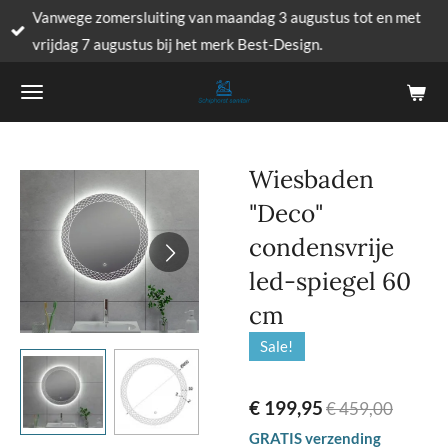
Vanwege zomersluiting van maandag 3 augustus tot en met
Ga
vrijdag 7 augustus bij het merk Best-Design.
direct
naar
de
hoofdinhoud
Wiesbaden
"Deco"
condensvrije
led-spiegel 60
cm
Sale!
€ 199,95
€ 459,00
GRATIS verzending