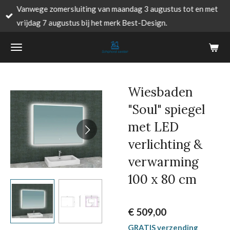
Vanwege zomersluiting van maandag 3 augustus tot en met
Ga
vrijdag 7 augustus bij het merk Best-Design.
direct
naar
de
hoofdinhoud
Wiesbaden
"Soul" spiegel
met LED
verlichting &
verwarming
100 x 80 cm
€ 509,00
GRATIS verzending