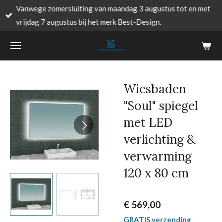
Vanwege zomersluiting van maandag 3 augustus tot en met
Ga
vrijdag 7 augustus bij het merk Best-Design.
direct
naar
de
hoofdinhoud
Wiesbaden
"Soul" spiegel
met LED
verlichting &
verwarming
120 x 80 cm
€ 569,00
GRATIS verzending