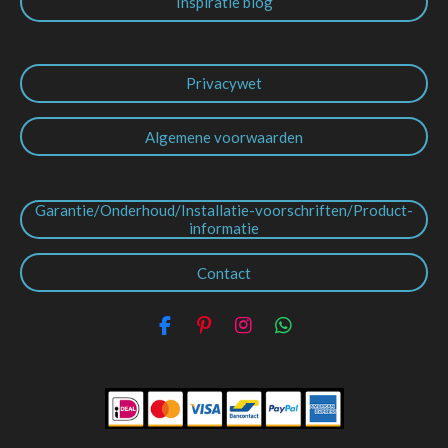
Inspiratie blog
Privacywet
Algemene voorwaarden
Garantie/Onderhoud/Installatie-voorschriften/Product-
informatie
Contact
F
P
I
W
a
i
n
h
c
n
s
a
e
t
t
t
b
e
a
s
o
r
g
A
o
e
r
p