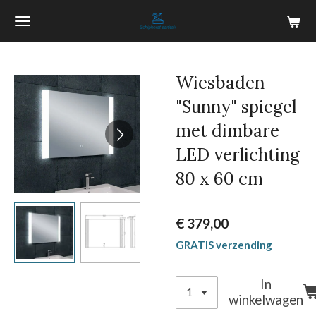
Ga
direct
naar
de
Wiesbaden
hoofdinhoud
"Sunny" spiegel
met dimbare
LED verlichting
80 x 60 cm
€ 379,00
GRATIS verzending
In
winkelwagen