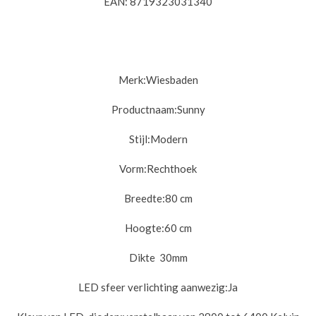
EAN: 8719323031340
Merk:Wiesbaden
Productnaam:Sunny
Stijl:
Modern
Vorm:
Rechthoek
Breedte:8
0 cm
Hoogte:6
0 cm
Dikte 30m
m
LED sfeer verlichting aanwezig:
Ja