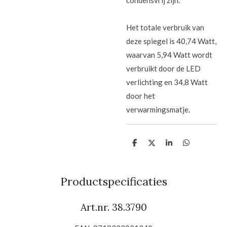
Het totale verbruik van
deze spiegel is 40,74 Watt,
waarvan 5,94 Watt wordt
verbruikt door de LED
verlichting en 34,8 Watt
door het
verwarmingsmatje.
D
D
S
D
e
e
h
e
l
e
a
l
e
l
r
e
n
e
n
Productspecificaties
Art.nr. 38.3790