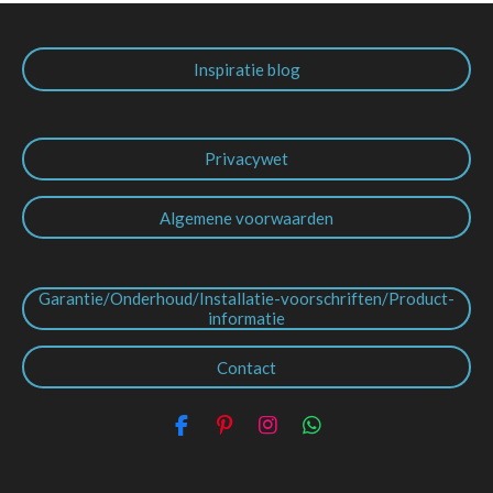
Inspiratie blog
Privacywet
Algemene voorwaarden
Garantie/Onderhoud/Installatie-voorschriften/Product-
informatie
Contact
F
P
I
W
a
i
n
h
c
n
s
a