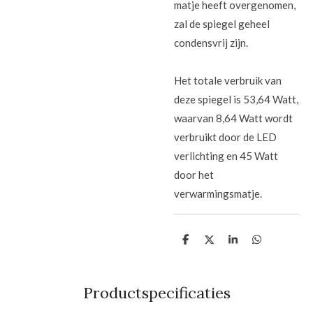
matje heeft overgenomen,
zal de spiegel geheel
condensvrij zijn.
Het totale verbruik van
deze spiegel is 53,64 Watt,
waarvan 8,64 Watt wordt
verbruikt door de LED
verlichting en 45 Watt
door het
verwarmingsmatje.
D
D
S
D
e
e
h
e
l
e
a
l
e
l
r
e
n
e
n
Productspecificaties