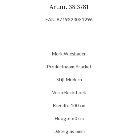
Art.nr. 38.3781
EAN: 8719323031296
Merk:Wiesbaden
Productnaam:Bracket
Stijl:
Modern
Vorm:
Rechthoek
Breedte:10
0 cm
Hoogte:6
0 cm
Dikte glas 5m
m