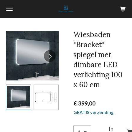
Ga
direct
naar
de
Wiesbaden
hoofdinhoud
"Bracket"
spiegel met
dimbare LED
verlichting 100
x 60 cm
€ 399,00
GRATIS verzending
In