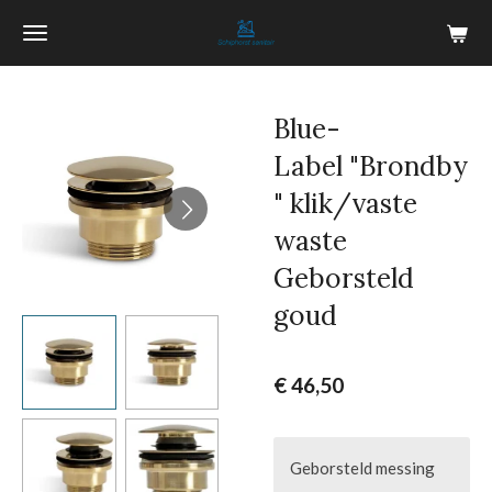
Ga
direct
naar
de
Blue-
hoofdinhoud
Label "Brondby
" klik/vaste
waste
Geborsteld
goud
€ 46,50
Geborsteld messing