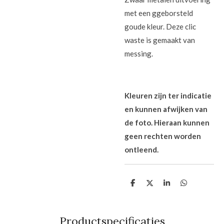
met een ggeborsteld
goude kleur. Deze clic
waste is gemaakt van
messing.
Kleuren zijn ter indicatie
en kunnen afwijken van
de foto. Hieraan kunnen
geen rechten worden
ontleend.
D
D
S
D
e
e
h
e
l
e
a
l
e
l
r
e
n
e
n
Productspecificaties