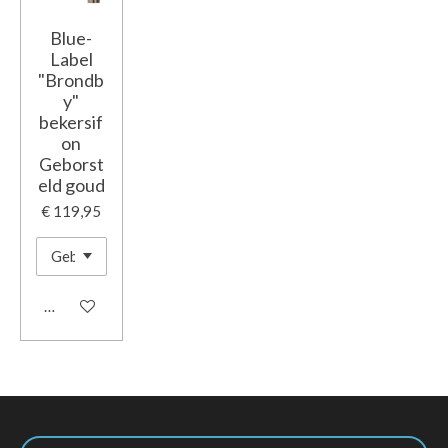
Blue-
Label
"Brondb
y"
bekersif
on
Geborst
eld goud
€ 119,95
In winkelwagen