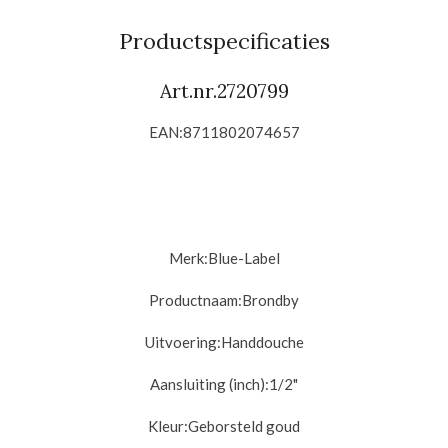
e
l
r
e
n
e
n
Productspecificaties
Art.nr.
2720799
EAN:
8711802074657
Merk:Blue-Label
Productnaam:
Brondby
Uitvoering:
Handdouche
Aansluiting (inch):
1/2"
Kleur:Geborsteld goud