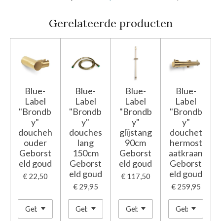
Gerelateerde producten
Blue-
Blue-
Blue-
Blue-
Label
Label
Label
Label
"Brondb
"Brondb
"Brondb
"Brondb
y"
y"
y"
y"
doucheh
douches
glijstang
douchet
ouder
lang
90cm
hermost
Geborst
150cm
Geborst
aatkraan
eld goud
Geborst
eld goud
Geborst
eld goud
eld goud
€ 22,50
€ 117,50
€ 29,95
€ 259,95