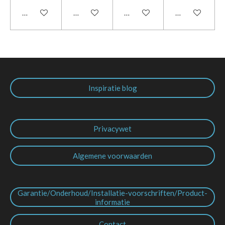
In winkelwagen
In winkelwagen
In winkelwagen
In winkelwage
Inspiratie blog
Privacywet
Algemene voorwaarden
Garantie/Onderhoud/Installatie-voorschriften/Product-
informatie
Contact