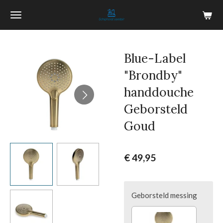
Ga
direct
naar
de
Blue-Label
hoofdinhoud
"Brondby"
handdouche
Geborsteld
Goud
€ 49,95
Geborsteld messing