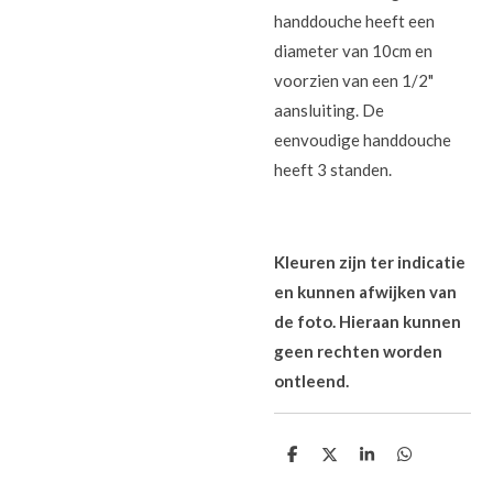
handdouche heeft een
diameter van 10cm en
voorzien van een 1/2"
aansluiting. De
eenvoudige handdouche
heeft 3 standen.
Kleuren zijn ter indicatie
en kunnen afwijken van
de foto. Hieraan kunnen
geen rechten worden
ontleend.
D
D
S
D
e
e
h
e
l
e
a
l