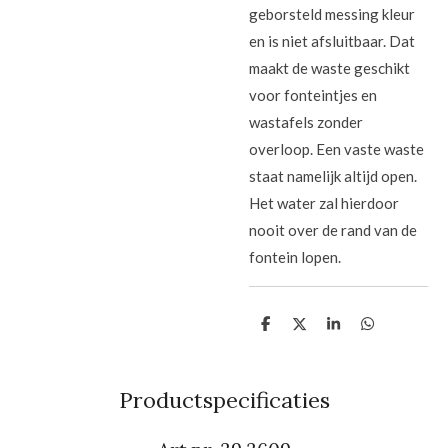
geborsteld messing kleur
en is niet afsluitbaar. Dat
maakt de waste geschikt
voor fonteintjes en
wastafels zonder
overloop. Een vaste waste
staat namelijk altijd open.
Het water zal hierdoor
nooit over de rand van de
fontein lopen.
D
D
S
D
e
e
h
e
l
e
a
l
e
l
r
e
n
e
n
Productspecificaties