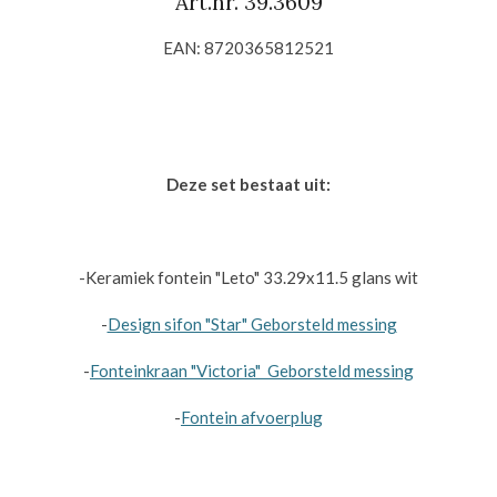
Art.nr.
39.3609
EAN: 8720365812521
Deze set bestaat uit:
-Keramiek fontein "Leto"
33.29x11.5
glans wit
-
Design sifon "Star" Geborsteld messing
-
Fonteinkraan "Victoria"
Geborsteld messing
-
Fontein afvoerplug