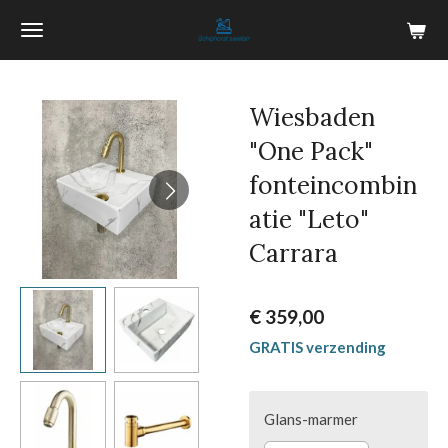
Ga
direct
naar
de
Wiesbaden
hoofdinhoud
"One Pack"
fonteincombin
atie "Leto"
Carrara
€ 359,00
GRATIS verzending
Glans-marmer