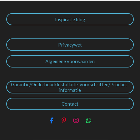
Inspiratie blog
Privacywet
Algemene voorwaarden
Garantie/Onderhoud/Installatie-voorschriften/Product-
informatie
Contact
F
P
I
W
a
i
n
h
c
n
s
a
e
t
t
t