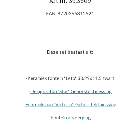
Art.nr.
39.3609
EAN: 8720365812521
Deze set bestaat uit:
-Keramiek fontein "Leto"
33.29x11.5
zwart
-
Design sifon "Star" Geborsteld messing
-
Fonteinkraan "Victoria"
Geborsteld messing
-Fontein afvoerplug