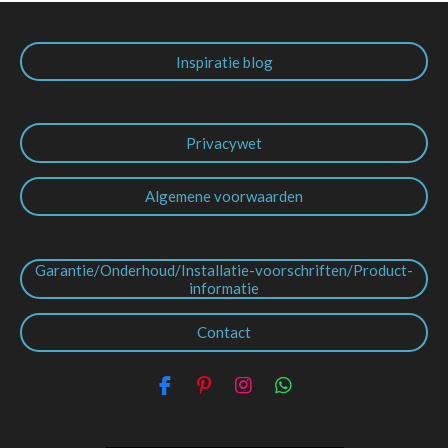
Inspiratie blog
Privacywet
Algemene voorwaarden
Garantie/Onderhoud/Installatie-voorschriften/Product-
informatie
Contact
F
P
I
W
a
i
n
h
c
n
s
a
e
t
t
t