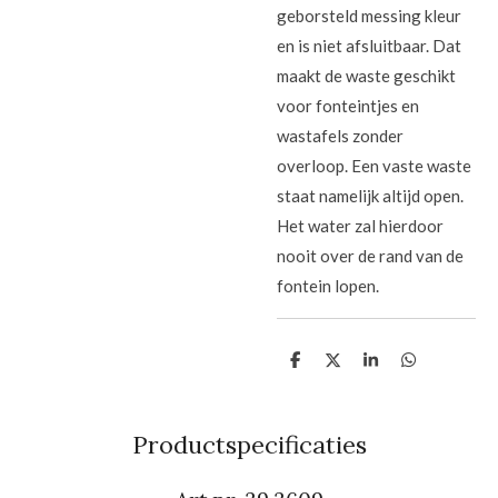
geborsteld messing kleur
en is niet afsluitbaar. Dat
maakt de waste geschikt
voor fonteintjes en
wastafels zonder
overloop. Een vaste waste
staat namelijk altijd open.
Het water zal hierdoor
nooit over de rand van de
fontein lopen.
D
D
S
D
e
e
h
e
l
e
a
l
e
l
r
e
n
e
n
Productspecificaties