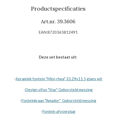
e
l
r
e
n
e
n
Productspecificaties
Art.nr.
39.3606
EAN:8720365812491
Deze set bestaat uit:
-
Keramiek fontein "Mini-rhea"
33.29x11.5
glans wit
-
Design sifon "Star" Geborsteld messing
-
Fonteinkraan "Amador"
Geborsteld messing
-
Fontein afvoerplug