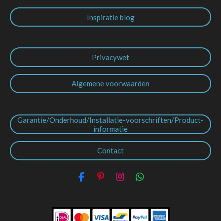
Inspiratie blog
Privacywet
Algemene voorwaarden
Garantie/Onderhoud/Installatie-voorschriften/Product-
informatie
Contact
F
P
I
W
a
i
n
h
c
n
s
a
e
t
t
t
b
e
a
s