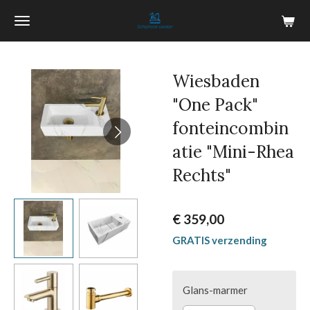
Ga
direct
naar
de
Wiesbaden
hoofdinhoud
"One Pack"
fonteincombin
atie "Mini-Rhea
Rechts"
€ 359,00
GRATIS verzending
Glans-marmer