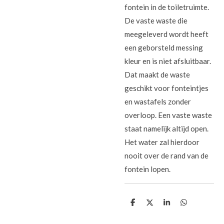
fontein in de toiletruimte.
De vaste waste die
meegeleverd wordt heeft
een geborsteld messing
kleur en is niet afsluitbaar.
Dat maakt de waste
geschikt voor fonteintjes
en wastafels zonder
overloop. Een vaste waste
staat namelijk altijd open.
Het water zal hierdoor
nooit over de rand van de
fontein lopen.
D
D
S
D
e
e
h
e
l
e
a
l