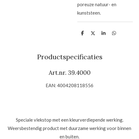
poreuze natuur- en
kunststeen.
D
D
S
D
e
e
h
e
l
e
a
l
e
l
r
e
n
e
n
Productspecificaties
Art.nr. 39.4000
EAN: 4004208118556
Speciale vlekstop met een kleurverdiepende werking.
Weersbestendig product met duurzame werking voor binnen
en buiten.