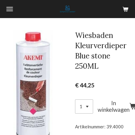
Ga
direct
naar
de
Wiesbaden
hoofdinhoud
Kleurverdieper
Blue stone
250ML
€ 44,25
In
winkelwagen
Artikelnummer:
39.4000