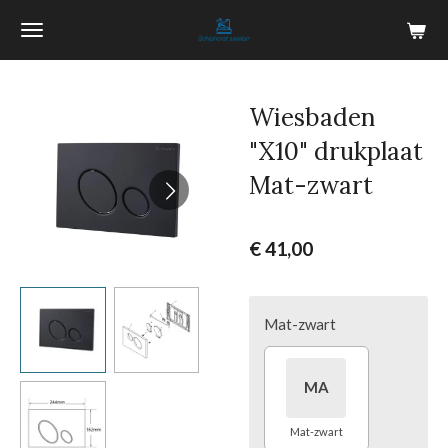
Ga
direct
naar
de
Wiesbaden
hoofdinhoud
"X10" drukplaat
Mat-zwart
€ 41,00
Mat-zwart
MA
Mat-zwart