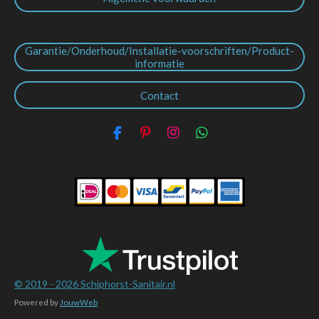
Garantie/Onderhoud/Installatie-voorschriften/Product-
informatie
Contact
F
P
I
W
a
i
n
h
c
n
s
a
e
t
t
t
b
e
a
s
o
r
g
A
o
e
r
p
k
s
a
p
t
m
© 2019 - 2026
Schiphorst-Sanitair.nl
Powered by
JouwWeb