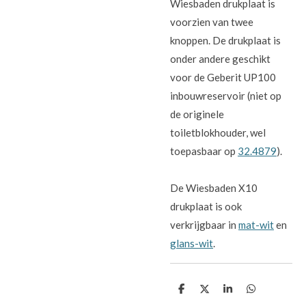
Wiesbaden drukplaat is
voorzien van twee
knoppen. De drukplaat is
onder andere geschikt
voor de Geberit UP100
inbouwreservoir (niet op
de originele
toiletblokhouder, wel
toepasbaar op
32.4879
).
De Wiesbaden X10
drukplaat is ook
verkrijgbaar in
mat-wit
en
glans-wit
.
D
D
S
D
e
e
h
e