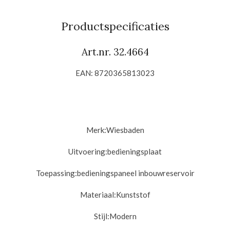
l
e
a
l
e
l
r
e
n
e
n
Productspecificaties
Art.nr. 32.4664
EAN: 8720365813023
Merk:
Wiesbaden
Uitvoering:
bedieningsplaat
Toepassing:bedieningspaneel i
nbouwreservoir
Materiaal:Kunststof
Stijl:
Modern