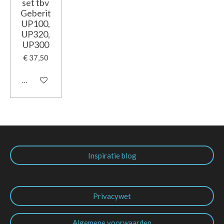
set tbv
Geberit
UP100,
UP320,
UP300
€ 37,50
In winkelwagen
Inspiratie blog
Privacywet
Algemene voorwaarden