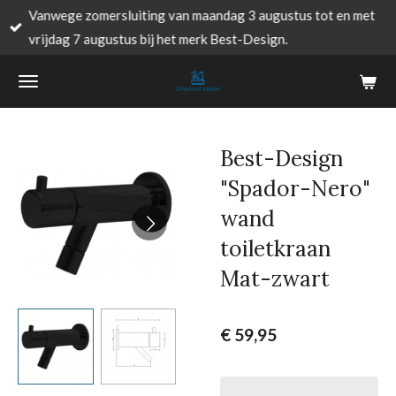
Vanwege zomersluiting van maandag 3 augustus tot en met
Ga
vrijdag 7 augustus bij het merk Best-Design.
direct
naar
de
hoofdinhoud
Best-Design
"Spador-Nero"
wand
toiletkraan
Mat-zwart
€ 59,95