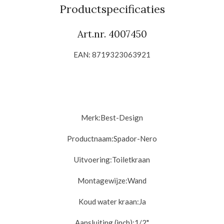
n
e
n
Productspecificaties
Art.nr. 4007450
EAN: 8719323063921
Merk:
Best-Design
Productnaam:
Spador-Nero
Uitvoering:
Toiletkraan
Montagewijze:
Wand
Koud water kraan:
Ja
Aansluiting (inch):
1/2"