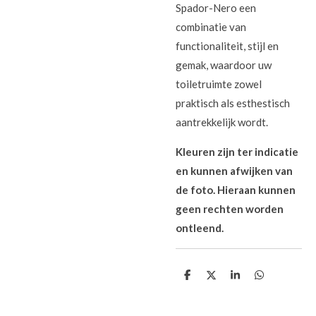
Spador-Nero een
combinatie van
functionaliteit, stijl en
gemak, waardoor uw
toiletruimte zowel
praktisch als esthestisch
aantrekkelijk wordt.
Kleuren zijn ter indicatie
en kunnen afwijken van
de foto. Hieraan kunnen
geen rechten worden
ontleend.
D
D
S
D
e
e
h
e
l
e
a
l
e
l
r
e