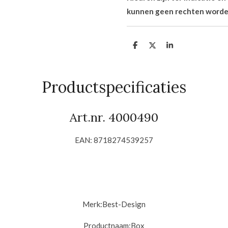
kunnen geen rechten worde
D
D
S
e
e
h
l
e
a
e
l
r
n
e
Productspecificaties
Art.nr. 4000490
EAN: 8718274539257
Merk:
Best-Design
Productnaam:
Box