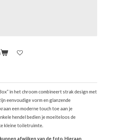
n
Box” in het chroom combineert strak design met
zijn eenvoudige vorm en glanzende
raan een moderne touch toe aan je
enkele hendel bedien je moeiteloos de
 kleine toiletruimte.
n kunnen afwijken van de foto. Hieraan