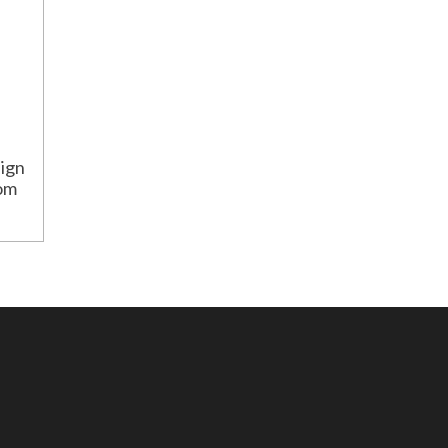
ign
oom