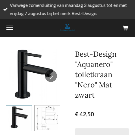
Vanwege zomersluiting van maandag 3 augustus tot en met
Ga
vrijdag 7 augustus bij het merk Best-Design.
direct
naar
de
hoofdinhoud
Best-Design
"Aquanero"
toiletkraan
"Nero" Mat-
zwart
€ 42,50