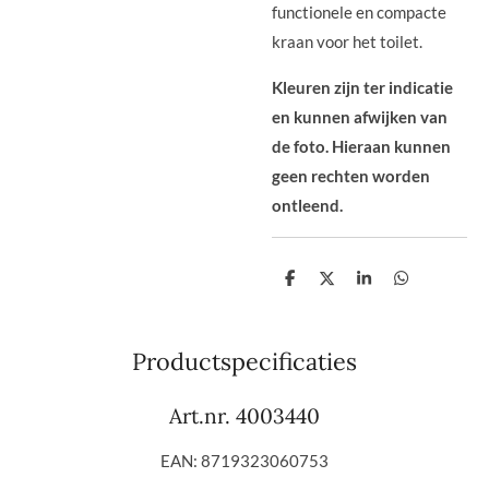
functionele en compacte
kraan voor het toilet.
Kleuren zijn ter indicatie
en kunnen afwijken van
de foto. Hieraan kunnen
geen rechten worden
ontleend.
D
D
S
D
e
e
h
e
l
e
a
l
e
l
r
e
n
e
n
Productspecificaties
Art.nr. 4003440
EAN: 8719323060753