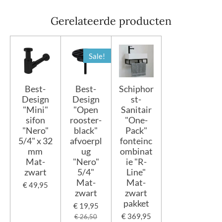
Gerelateerde producten
Sale!
Best-
Best-
Schiphor
Design
Design
st-
"Mini"
"Open
Sanitair
sifon
rooster-
"One-
"Nero"
black"
Pack"
5/4" x 32
afvoerpl
fonteinc
mm
ug
ombinat
Mat-
"Nero"
ie "R-
zwart
5/4"
Line"
Mat-
Mat-
€ 49,95
zwart
zwart
pakket
€ 19,95
€ 369,95
€ 26,50